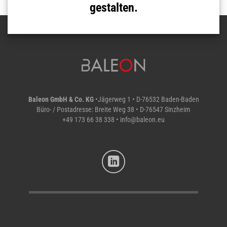
gestalten.
Baleon GmbH & Co. KG
•Jägerweg 1 • D-76532 Baden-Baden
Büro- / Postadresse: Breite Weg 38 • D-76547 Sinzheim
+49 173 66 38 338
•
info@baleon.eu