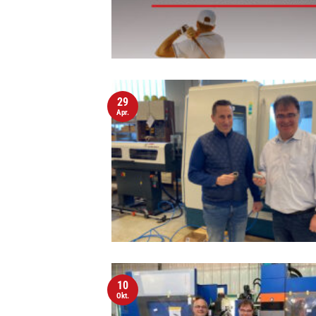
29
Apr.
10
Okt.