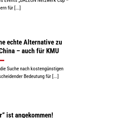
 des Events „BALEON Netzwerk Cup –
n für [...]
ne echte Alternative zu
China – auch für KMU
st die Suche nach kostengünstigen
cheidender Bedeutung für [...]
er“ ist angekommen!