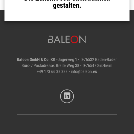
gestalten.
Baleon GmbH & Co. KG
•Jägerweg 1 • D-76532 Baden-Baden
Büro- / Postadresse: Breite Weg 38 • D-76547 Sinzheim
+49 173 66 38 338
•
info@baleon.eu