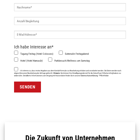
Ich habe Interesse an*
Tagung Freitag (Hotel Colosseo)
Eatrenalin Freitagabend
Hotel (Hotel Krønasår)
Parkbesuch/Wellness am Samstag
Ich stimme zu, dass meine Angaben aus dem Kontaktformular zur Bearbeitung erhoben und verarbeitet werden. Die Daten werden nach
abgeschlossener Bearbeitung der Anfrage gelöscht.
Hinweis
: Sie können Ihre Einwilligung jederzeit für die Zukunft per E-Mail an info@baleon.eu
widerrufen. Detaillierte Informationen zum Umgang mit Nutzerdaten finden Sie in unserer
Datenschutzerklärung
. *Pflichtfelder
Die Zukunft von Unternehmen