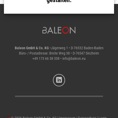
gestalten.
Baleon GmbH & Co. KG
•Jägerweg 1 • D-76532 Baden-Baden
Büro- / Postadresse: Breite Weg 38 • D-76547 Sinzheim
+49 173 66 38 338
•
info@baleon.eu